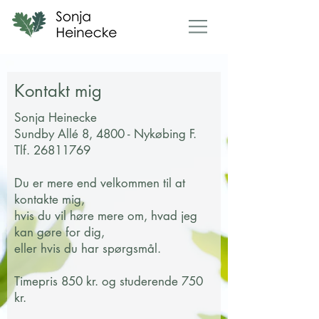
Kontakt mig
Sonja Heinecke
Sundby Allé 8, 4800 - Nykøbing F.
Tlf.
26811769
Du er mere end velkommen til at
kontakte mig,
hvis du vil høre mere om, hvad jeg
kan gøre for dig,
eller hvis du har spørgsmål.
Timepris 850 kr. og studerende 75
0
kr.